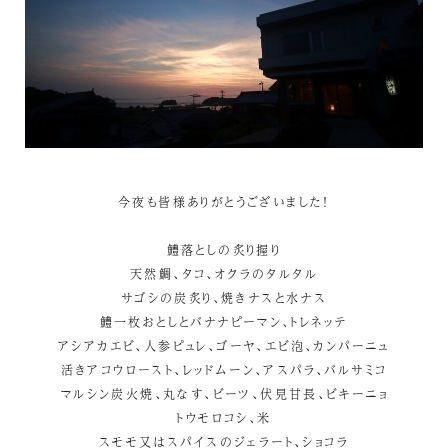
今夜も皆様ありがとうございました！
鱧落としの炙り握り
天然鯛、タコ、オクラのタルタル
サゴシの炭炙り、焼きナスと水ナス
鱧一枚おとしとバナナピーマン、トレネッテ
アシアカエビ、人参ピュレ、ゴーヤ、エビ泡、カンパーニュ
活きアコウロースト、レッドムーン、アスパラ、バルサミコ
マルシン炭火焼、丸なす、ビーツ、伏見甘長、ビキーニョ
トウモロコシ、米
スモモ又はスパイスのジェラート、ショコラ