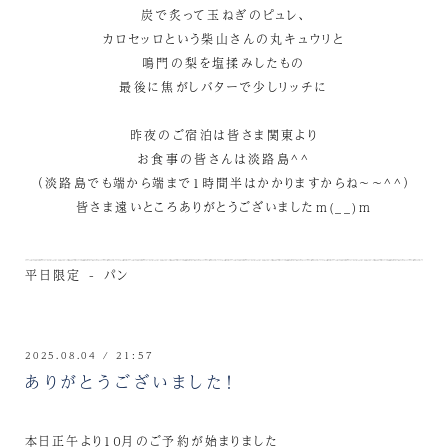
炭で炙って玉ねぎのピュレ、
カロセッロという柴山さんの丸キュウリと
鳴門の梨を塩揉みしたもの
最後に焦がしバターで少しリッチに
昨夜のご宿泊は皆さま関東より
お食事の皆さんは淡路島^^
（淡路島でも端から端まで１時間半はかかりますからね～～^^）
皆さま遠いところありがとうございましたm(__)m
平日限定 - パン
2025.08.04 / 21:57
ありがとうございました！
本日正午より１０月のご予約が始まりました