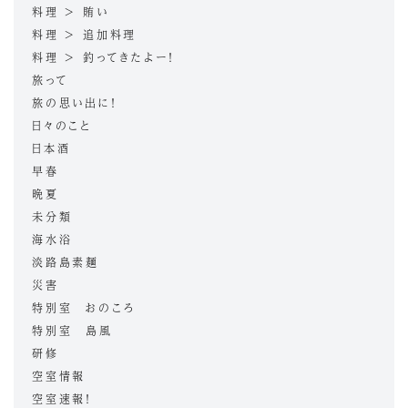
料理 > 賄い
料理 > 追加料理
料理 > 釣ってきたよー！
旅って
旅の思い出に！
日々のこと
日本酒
早春
晩夏
未分類
海水浴
淡路島素麺
災害
特別室 おのころ
特別室 島風
研修
空室情報
空室速報！