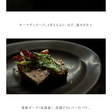
チーマディラーパ、３年とらふぐ、白子、島カボチャ
雪姫ポーク（淡路島）、淡路どりレバーのパテ、