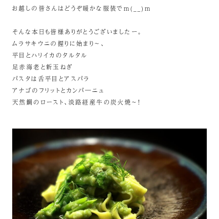
お越しの皆さんはどうぞ暖かな服装でm(__)m
そんな本日も皆様ありがとうございましたー。
ムラサキウニの握りに始まり～、
平目とハリイカのタルタル
足赤海老と新玉ねぎ
パスタは舌平目とアスパラ
アナゴのフリットとカンパ―ニュ
天然鯛のロースト、淡路経産牛の炭火焼～！