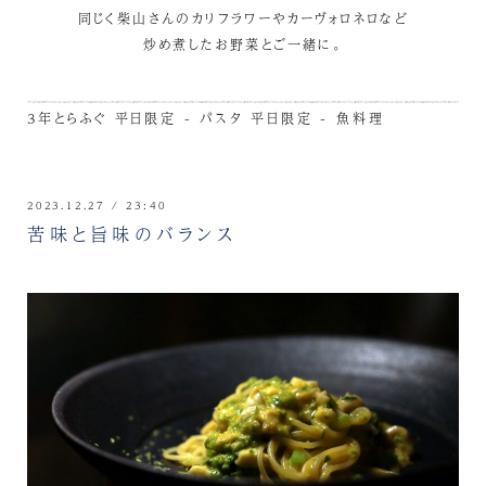
同じく柴山さんのカリフラワーやカーヴォロネロなど
炒め煮したお野菜とご一緒に。
3年とらふぐ
平日限定 - パスタ
平日限定 - 魚料理
2023.12.27 / 23:40
苦味と旨味のバランス