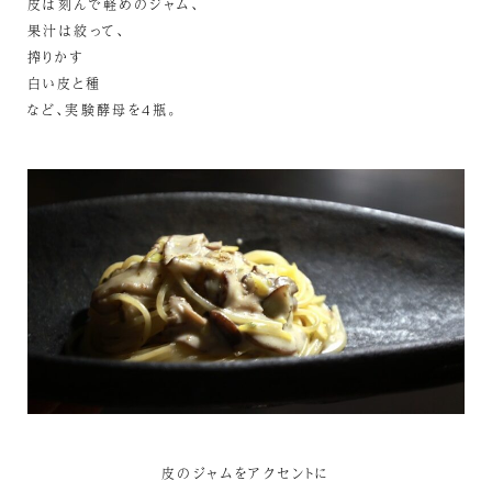
皮は刻んで軽めのジャム、
果汁は絞って、
搾りかす
白い皮と種
など、実験酵母を4瓶。
皮のジャムをアクセントに